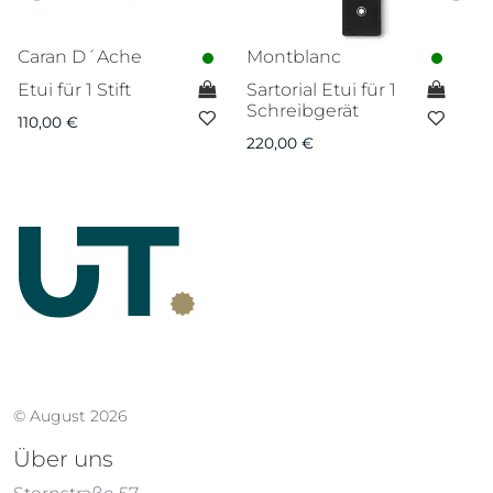
Caran D´Ache
Montblanc
M
Etui für 1 Stift
Sartorial Etui für 1
M
Schreibgerät
fü
110,00
€
220,00
€
2
© August 2026
Über uns