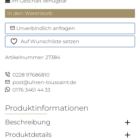
Im Geschäft verfügbar
Mäppchen
In den Warenkorb
mit
Reißverschluß
Unverbindlich anfragen
Menge
Auf Wunschliste setzen
Artikelnummer:
27384
0228 97686810
post@uhren-toussaint.de
0176 3461 44 33
Produktinformationen
Beschreibung
Produktdetails