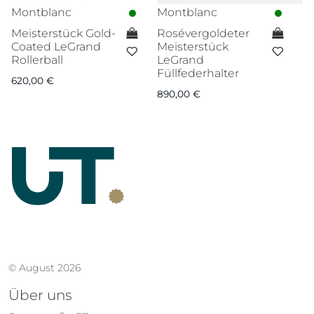
Montblanc
Montblanc
M
Meisterstück Gold-
Rosévergoldeter
M
Coated LeGrand
Meisterstück
P
Rollerball
LeGrand
Mi
Füllfederhalter
620,00
€
5
890,00
€
© August 2026
Über uns