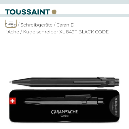
Shop
/
Schreibgeräte
/
Caran D
´Ache
/ Kugelschreiber XL 849T BLACK CODE