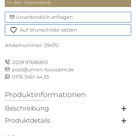
Kugelschreiber
In den Warenkorb
XL
849T
Unverbindlich anfragen
BLACK
Auf Wunschliste setzen
CODE
Menge
Artikelnummer:
29470
0228 97686810
post@uhren-toussaint.de
0176 3461 44 33
Produktinformationen
Beschreibung
Produktdetails