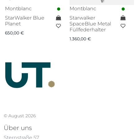
Montblanc
Montblanc
M
StarWalker Blue
Starwalker
M
Planet
SpaceBlue Metal
P
Füllfederhalter
K
650,00
€
1.360,00
€
4
© August 2026
Über uns
Sternstraße 57