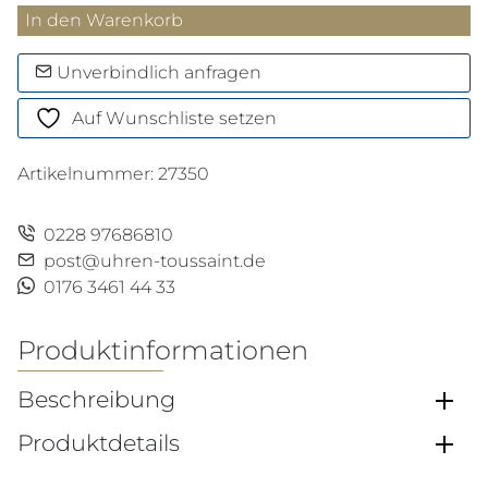
Kugelschreiber
In den Warenkorb
Varius
China
Unverbindlich anfragen
Black
Auf Wunschliste setzen
Menge
Artikelnummer:
27350
0228 97686810
post@uhren-toussaint.de
0176 3461 44 33
Produktinformationen
Beschreibung
Produktdetails