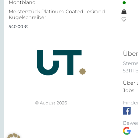
Montblanc
Meisterstück Platinum-Coated LeGrand
Kugelschreiber
540,00
€
Über
Sterns
53111
Über 
Jobs
Finden
© August 2026
Bewer