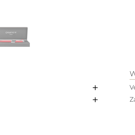
W
V
Z