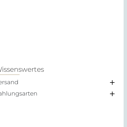
issenswertes
ersand
ahlungsarten