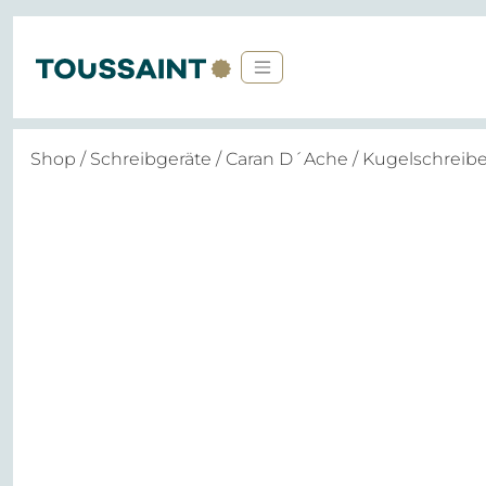
Shop
/
Schreibgeräte
/
Caran D´Ache
/ Kugelschreib