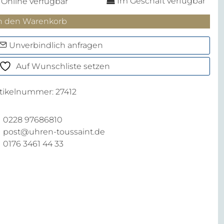
Im Geschäft verfügbar
Online verfügbar
gelschreiber
n den Warenkorb
éman
enge
Unverbindlich anfragen
Auf Wunschliste setzen
rtikelnummer:
27412
0228 97686810
post@uhren-toussaint.de
0176 3461 44 33