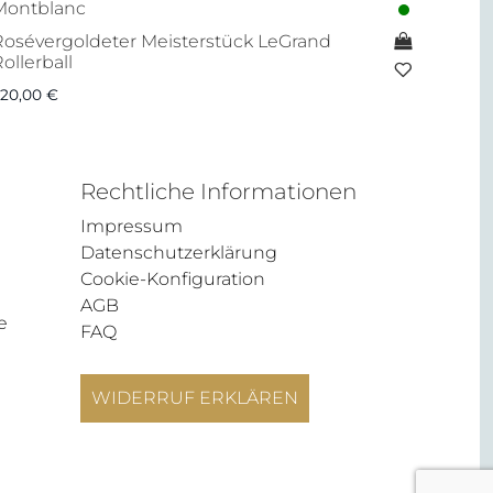
Montblanc
Rosévergoldeter Meisterstück LeGrand
ollerball
620,00
€
Rechtliche Informationen
Impressum
Datenschutzerklärung
Cookie-Konfiguration
AGB
e
FAQ
WIDERRUF ERKLÄREN