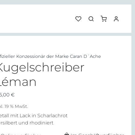
fizieller Konzessionär der Marke Caran D´Ache
Kugelschreiber
Léman
15,00
€
kl. 19 % MwSt.
tall mit Lack in Scharlachrot
rsilbert und rhodiniert