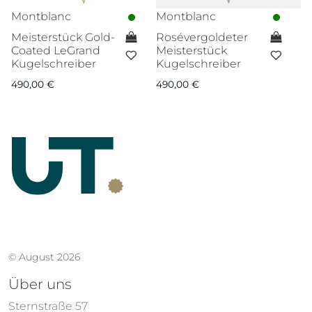
Montblanc
Montblanc
M
Meisterstück Gold-
Rosévergoldeter
S
Coated LeGrand
Meisterstück
S
Kugelschreiber
Kugelschreiber
Fi
490,00
€
490,00
€
7
© August 2026
Über uns
Sternstraße 57