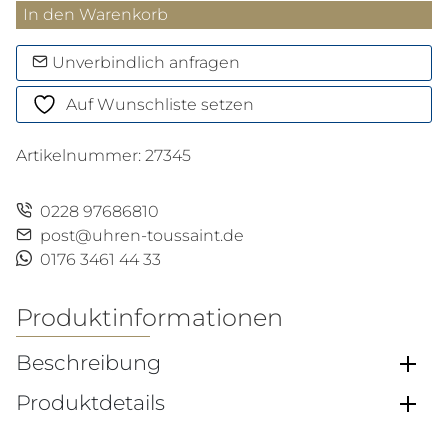
Kugelschreiber
In den Warenkorb
Ecridor
Retro
Unverbindlich anfragen
Menge
Auf Wunschliste setzen
Artikelnummer:
27345
0228 97686810
post@uhren-toussaint.de
0176 3461 44 33
Produktinformationen
Beschreibung
Produktdetails