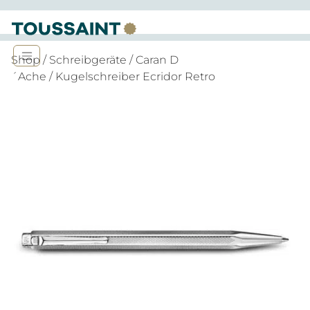
Shop
/
Schreibgeräte
/
Caran D
´Ache
/ Kugelschreiber Ecridor Retro