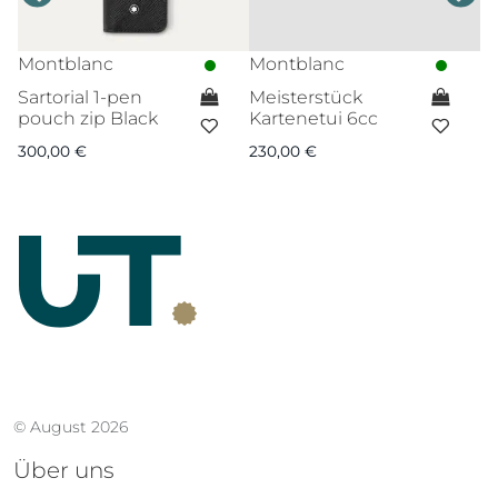
Montblanc
Montblanc
C
Sartorial 1-pen
Meisterstück
Et
pouch zip Black
Kartenetui 6cc
12
300,00
€
230,00
€
© August 2026
Über uns