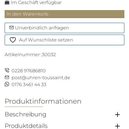
Im Geschäft verfügbar
Kartenetui
In den Warenkorb
5
cc
Unverbindlich anfragen
aus
Auf Wunschliste setzen
Extreme
Leder
Artikelnummer:
30032
Menge
0228 97686810
post@uhren-toussaint.de
0176 3461 44 33
Produktinformationen
Beschreibung
Produktdetails