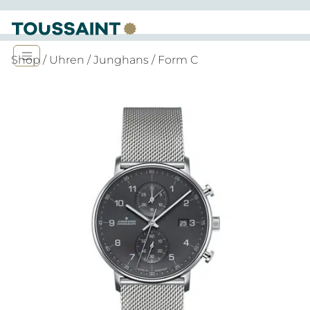
Shop
/
Uhren
/
Junghans
/ Form C