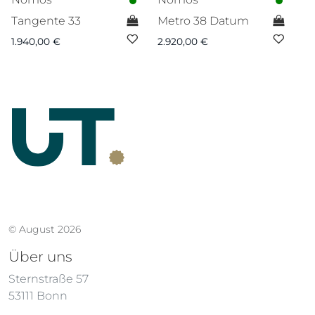
Tangente 33
Metro 38 Datum
ma
A
1.940,00
€
2.920,00
€
1.
© August 2026
Über uns
Sternstraße 57
53111 Bonn