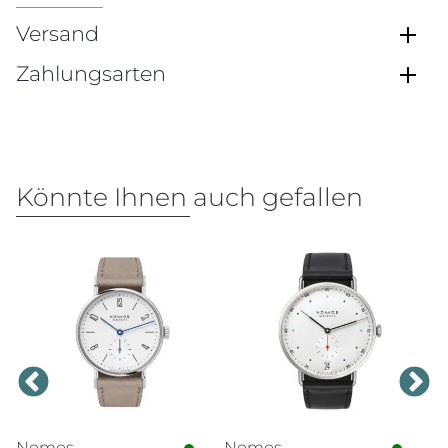
Versand
Zahlungsarten
Könnte Ihnen auch gefallen
Nomos
Nomos
J