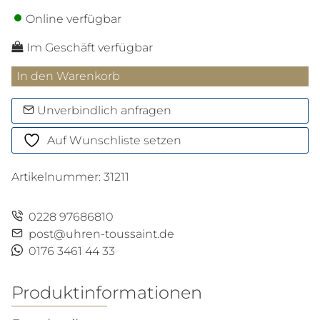
Online verfügbar
Im Geschäft verfügbar
Etui
In den Warenkorb
für
1
Unverbindlich anfragen
Schreibgerät
Auf Wunschliste setzen
mit
Reißverschluss
Artikelnummer:
31211
aus
Meisterstück
Leder
0228 97686810
Menge
post@uhren-toussaint.de
0176 3461 44 33
Produktinformationen