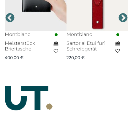
Montblanc
Montblanc
M
Meisterstück
Sartorial Etui für1
M
Brieftasche
Schreibgerät
Br
m
400,00
€
220,00
€
4