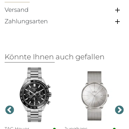
Versand
Zahlungsarten
Könnte Ihnen auch gefallen
TAG Heuer
Junghans
Br