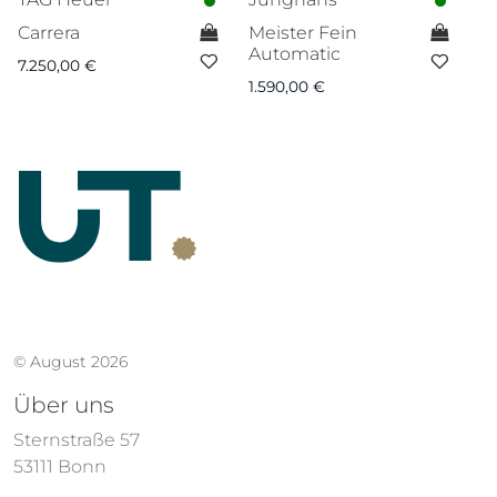
Carrera
Meister Fein
E
Automatic
B
7.250,00
€
1.590,00
€
3.
© August 2026
Über uns
Sternstraße 57
53111 Bonn