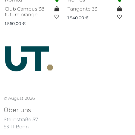
Club Campus 38
Tangente 33
M
future orange
1.940,00
€
7.
1.560,00
€
© August 2026
Über uns
Sternstraße 57
53111 Bonn