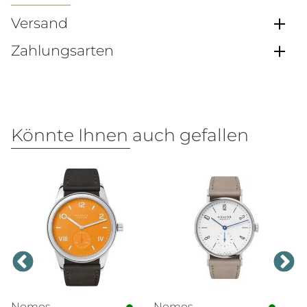
Versand
Zahlungsarten
Könnte Ihnen auch gefallen
Nomos
Nomos
T