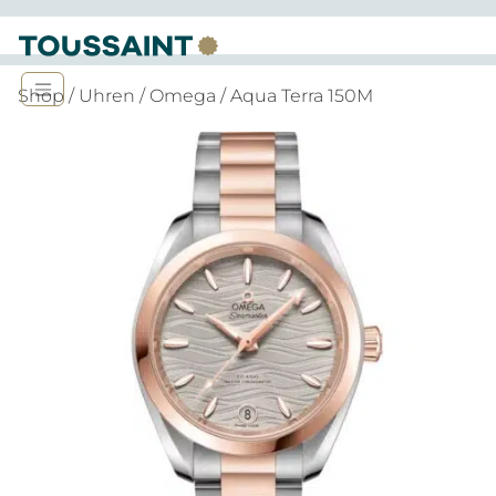
Shop
/
Uhren
/
Omega
/ Aqua Terra 150M