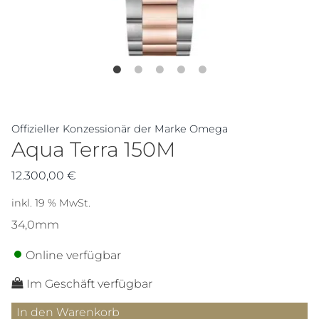
Offizieller Konzessionär der Marke Omega
Aqua Terra 150M
12.300,00
€
inkl. 19 % MwSt.
34,0mm
Online verfügbar
Im Geschäft verfügbar
Aqua
In den Warenkorb