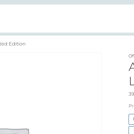
ted Edition
Of
3
Pr