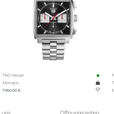
TAG Heuer
Monaco
7.950,00
€
1
 uns
Öffnungszeiten