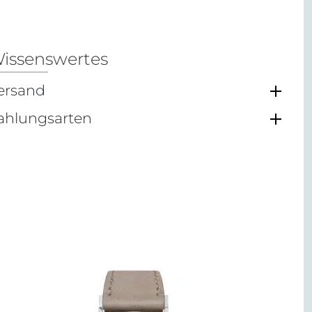
issenswertes
ersand
ahlungsarten