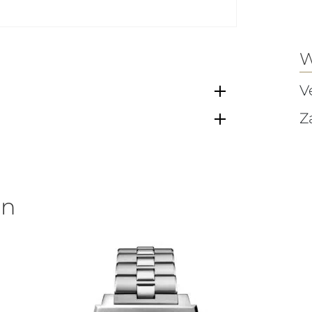
W
V
Z
en