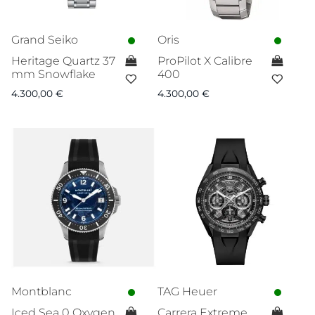
Grand Seiko
Oris
Heritage Quartz 37
ProPilot X Calibre
mm Snowflake
400
4.300,00
€
4.300,00
€
Montblanc
TAG Heuer
Iced Sea 0 Oxygen
Carrera Extreme