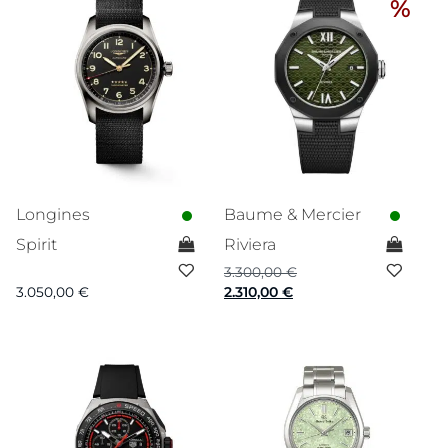
%
Longines
Baume & Mercier
Spirit
Riviera
3.300,00
€
Ursprünglicher
Aktueller
3.050,00
€
2.310,00
€
Preis
Preis
war:
ist:
3.300,00 €
2.310,00 €.