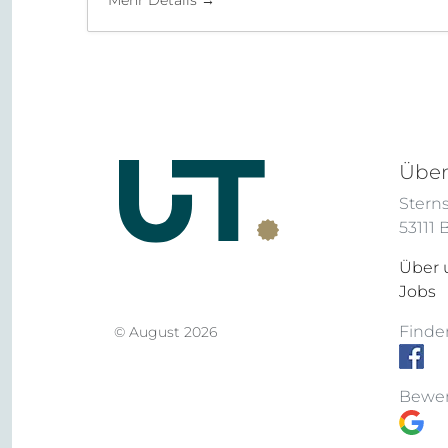
Mehr Details
Über
Sterns
53111
Über 
Jobs
Finden
© August 2026
Bewer