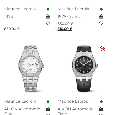
Maurice Lacroix
Maurice Lacroix
1975
1975 Quartz
850,00
€
Ursprünglicher
Aktueller
850,00
€
510,00
€
Preis
Preis
war:
ist:
850,00 €
510,00 €.
%
Maurice Lacroix
Maurice Lacroix
AIKON Automatic
AIKON Automatic
Date
Date