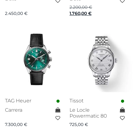
2.200,00
€
Ursprünglicher
Aktueller
2.450,00
€
1.760,00
€
Preis
Preis
war:
ist:
2.200,00 €
1.760,00 €.
TAG Heuer
Tissot
Carrera
Le Locle
Powermatic 80
7.300,00
€
725,00
€