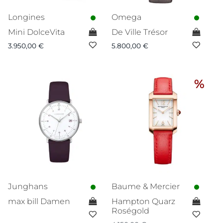
Longines
Omega
Mini DolceVita
De Ville Trésor
3.950,00
€
5.800,00
€
%
Junghans
Baume & Mercier
max bill Damen
Hampton Quarz
Roségold